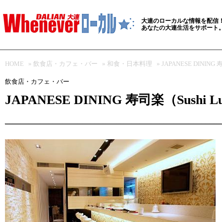
大連のローカルな情報を配信
あなたの大連生活をサポート
HOME
»
飲食店・カフェ・バー
»
和食・日本料理
» JAPANESE DINING
飲食店・カフェ・バー
JAPANESE DINING 寿司楽（Sushi L