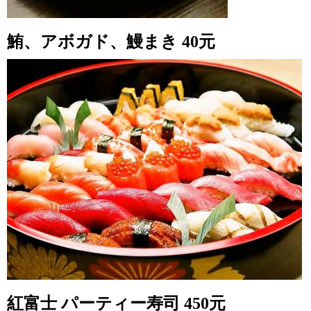
鮪、アボガド、鰻まき 40元
紅富士 パーティー寿司 450元