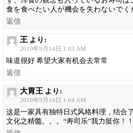
ず、洋食の観念も入っているお寿司は
食を食べたい人が機会を失わないでく
返信
王
より:
2010年9月14日 1:03 AM
味道很好 希望大家有机会去常常
返信
大胃王
より:
2010年9月14日 1:04 AM
这是一家具有独特日式风格料理，结合
文化之精髓。。。“寿司乐”我力挺你！