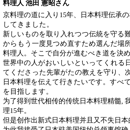
料理人 池田 憲昭さん
京料理の道に入り15年、日本料理伝承
してきました。
新しいものを取り入れつつ伝統を守る
からもう一度見つめ直すため選んだ場
料理人。そこで自分が進むべき道を決
世界中の人がおいしいといってくれる
てくださった先輩がたの教えを守り、
日本料理を伝えて行きたいです。すべ
を目指します。
为了得到世代相传的传统日本料理精髓, 
理15年。
但是创作出新式日本料理并且又不失日本
为此我接受了日本驻美国纽约总领事馆确 