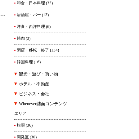
和食・日本料理
(35)
居酒屋・バー
(13)
洋食・西洋料理
(6)
焼肉
(3)
閉店・移転・終了
(134)
韓国料理
(16)
観光・遊び・買い物
ホテル・不動産
ビジネス・会社
Whenever誌面コンテンツ
エリア
旅順
(36)
開発区
(30)