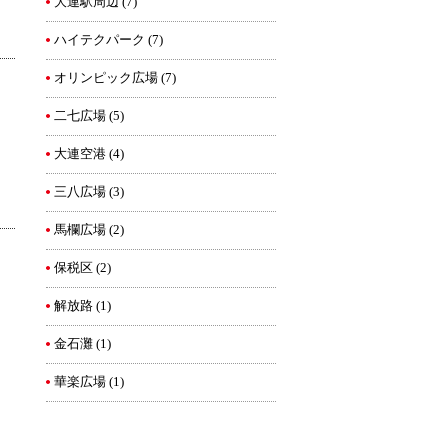
大連駅周辺
(7)
ハイテクパーク
(7)
オリンピック広場
(7)
二七広場
(5)
大連空港
(4)
三八広場
(3)
馬欄広場
(2)
保税区
(2)
解放路
(1)
金石灘
(1)
華楽広場
(1)