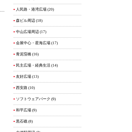
人民路・港湾広場
(20)
森ビル周辺
(18)
中山広場周辺
(17)
会展中心・星海広場
(17)
青泥窪橋
(16)
民主広場・経典生活
(14)
友好広場
(13)
西安路
(10)
ソフトウェアパーク
(9)
和平広場
(9)
黒石礁
(8)