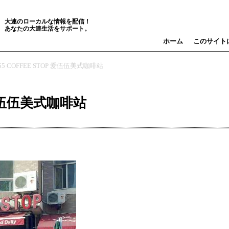
大連のローカルな情報を配信！
あなたの大連生活をサポート。
ホーム
このサイト
I-55 COFFEE STOP 爱伍伍美式咖啡站
P 爱伍伍美式咖啡站