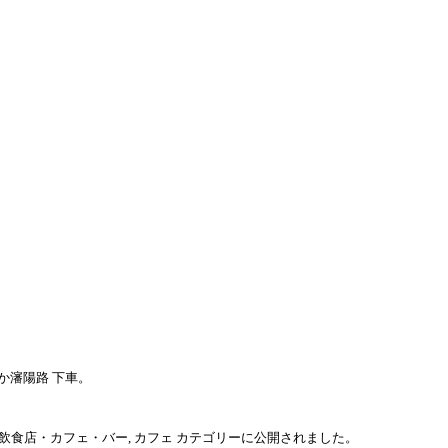
山街か瀋陽路 下車。
飲食店・カフェ・バー
,
カフェ
カテゴリーに公開されました。