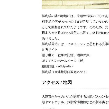
勝利塔の隣の敷地には、旅順の行政の中心であ
料不足で何があったのはまだ判明していないの
として開墾されていたようです。そのため、元
日本人街と呼ばれた場所にも近く、終戦の前の年
ありました。
勝利塔周辺には、ソメイヨシノと思われる見事
参考サイト
語り継ぐ 戦争の記憶、昭和の声。
ぼくでんのホームページ（仮）
旅順口区（Wikipedia）
勝利塔
（
大連旅順口観光ネツト
）
アクセス / 地図
大連市内からのバスが到着する旅順バスセンタ
順ヤマトホテル
、
旅順蛇博物館
などの新市街ま