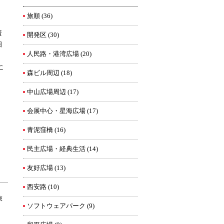
旅順
(36)
資
開発区
(30)
畑
人民路・港湾広場
(20)
に
森ビル周辺
(18)
中山広場周辺
(17)
会展中心・星海広場
(17)
青泥窪橋
(16)
民主広場・経典生活
(14)
友好広場
(13)
西安路
(10)
旅
ソフトウェアパーク
(9)