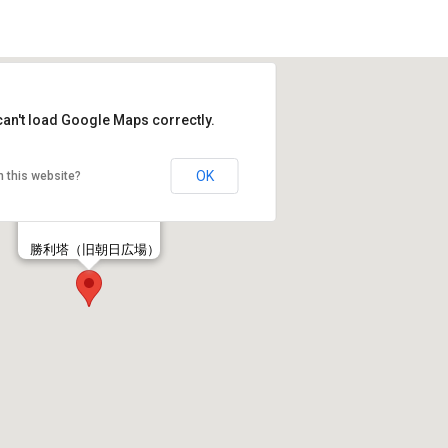
can't load Google Maps correctly.
OK
 this website?
勝利塔（旧朝日広場）