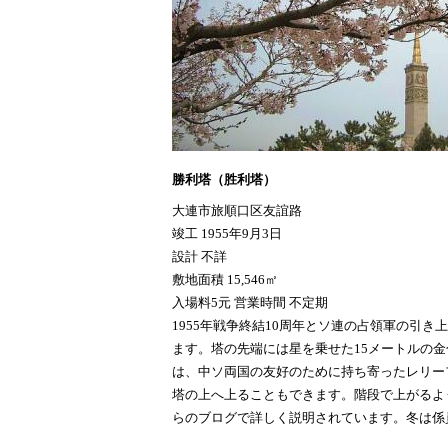
勝利塔（胜利塔）
大連市旅順口区友誼路
竣工 1955年9月3日
設計 不詳
敷地面積 15,546㎡
入場料5元 営業時間 不定期
1955年戦争終結10周年とソ連の占領軍の引
ます。塔の先端には星を乗せた15メートルの
は、中ソ両国の友好のために持ち寄ったレリー
塔の上へ上ることもできます。階段で上がるよ
らのブログで詳しく説明されています。冬は係