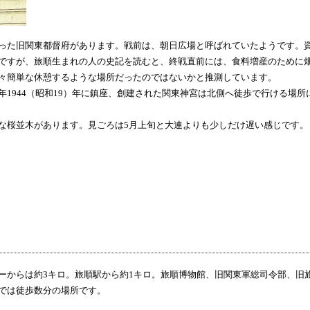
った
旧関東都督府
があります。戦前は、朝日広場と呼ばれていたようです。
ですが、旅順生まれの人の史記を読むと、終戦直前には、食料増産のために
々簡単な休憩するような場所だったのではないかと推測しています。
1944（昭和19）年に鎮座、創建された関東神宮は北側へ徒歩で行ける場所
な桜並木があります。見ごろは5月上旬と大連よりも少しだけ遅い感じです。
ーからは約3キロ。
旅順駅
から約1キロ。
旅順博物館
、
旧関東軍総司令部
、
旧
では徒歩数分の場所です。