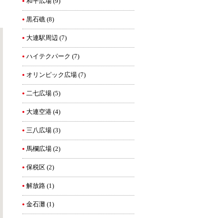
和平広場
(9)
黒石礁
(8)
大連駅周辺
(7)
ハイテクパーク
(7)
オリンピック広場
(7)
二七広場
(5)
大連空港
(4)
三八広場
(3)
馬欄広場
(2)
保税区
(2)
解放路
(1)
金石灘
(1)