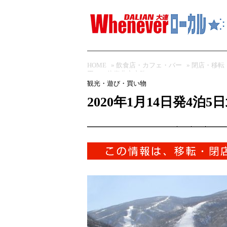
HOME
»
飲食店・カフェ・バー
»
閉店・移転
円～・往復北京空路）
観光・遊び・買い物
2020年1月14日発4