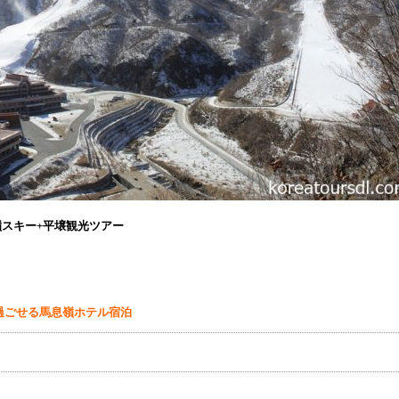
息嶺スキー+平壌観光ツアー
過ごせる馬息嶺ホテル宿泊