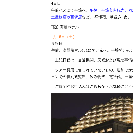
4日目
午前バスにて平壌へ。
午後、平壌市内観光。万
土産物店や百貨店
など。 平壌宿。朝昼夕3食。
宿泊 高麗ホテル
1月18日（土）
最終日
午前、高麗航空JS151にて北京へ。平壌発8時
上記日程は、交通機関、天候および現地事情
ツアー費用に含まれていないもの、追加でか
ョンでの特別観覧料、飲み物代、電話代、土産
ご質問やお申込みは
こちら
からお気軽にどう