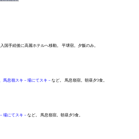
着。入国手続後に高麗ホテルへ移動。 平壌宿。夕飯のみ。
、馬息嶺スキ－場にてスキ－
など。 馬息嶺宿。朝昼夕3食。
－場にてスキ－
など。 馬息嶺宿。朝昼夕3食。