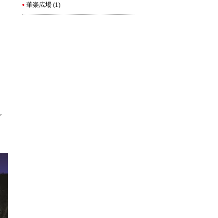
華楽広場
(1)
シ