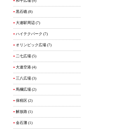
和平広場
(9)
黒石礁
(8)
大連駅周辺
(7)
ハイテクパーク
(7)
オリンピック広場
(7)
二七広場
(5)
大連空港
(4)
三八広場
(3)
馬欄広場
(2)
保税区
(2)
解放路
(1)
金石灘
(1)