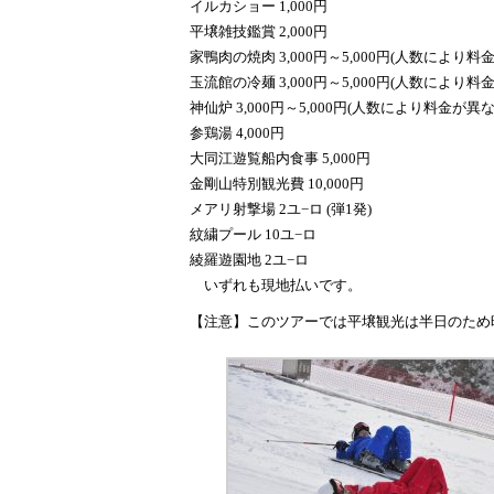
イルカショー 1,000円
平壌雑技鑑賞 2,000円
家鴨肉の焼肉 3,000円～5,000円(人数により
玉流館の冷麺 3,000円～5,000円(人数により
神仙炉 3,000円～5,000円(人数により料金が異
参鶏湯 4,000円
大同江遊覧船内食事 5,000円
金剛山特別観光費 10,000円
メアリ射撃場 2ユ−ロ (弾1発)
紋繍プール 10ユ−ロ
綾羅遊園地 2ユ−ロ
いずれも現地払いです。
【注意】このツアーでは平壌観光は半日のため