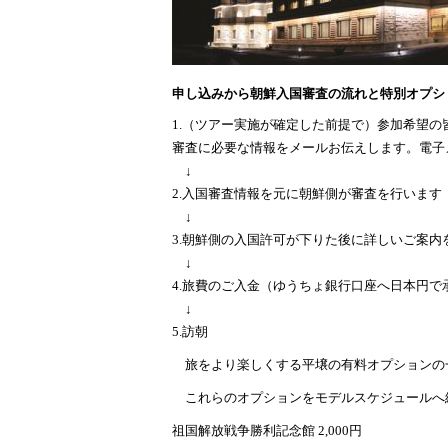
申し込みから朝鮮入国審査の流れと特別オプシ
1.（ツアー実施が確定した前提で）参加希望
審査に必要な情報をメールお伝えします。電子
↓
2.入国審査情報を元に朝鮮側が審査を行います
↓
3.朝鮮側の入国許可が下りた後に詳しいご案内
↓
4.旅費のご入金（ゆうちょ銀行口座へ日本円で
↓
5.訪朝
旅をより楽しくする平壌の有料オプションの
これらのオプションをモデルスケジュールへ
祖国解放戦争勝利記念館 2,000円