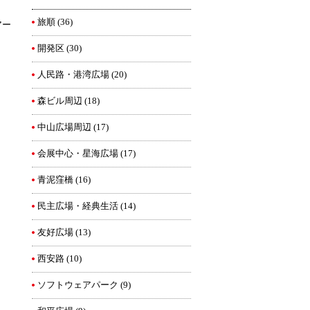
旅順
(36)
アー
開発区
(30)
人民路・港湾広場
(20)
森ビル周辺
(18)
中山広場周辺
(17)
会展中心・星海広場
(17)
青泥窪橋
(16)
民主広場・経典生活
(14)
友好広場
(13)
西安路
(10)
ソフトウェアパーク
(9)