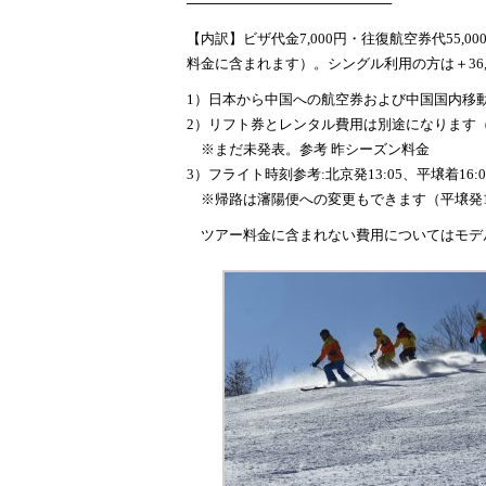
─────────────────────
【内訳】ビザ代金7,000円・往復航空券代55
料金に含まれます）。シングル利用の方は＋36,
1）日本から中国への航空券および中国国内移
2）リフト券とレンタル費用は別途になります
※まだ未発表。参考
昨シーズン料金
3）フライト時刻参考:北京発13:05、平壌着16:0
※帰路は瀋陽便への変更もできます（平壌発11:
ツアー料金に含まれない費用についてはモデ