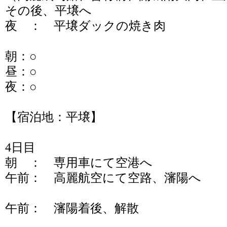
その後、平壌へ
夜 ： 平壌ダックの焼き肉
朝：○
昼：○
夜：○
【宿泊地：平壌】
4日目
朝 ： 専用車にて空港へ
午前： 高麗航空にて空路、瀋陽へ
午前： 瀋陽着後、解散