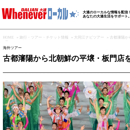
大連のローカルな情報を配信
あなたの大連生活をサポート
HOME
»
旅行・ツアー・チケット情報
»
大同江ナビツアー
» 古都瀋陽
4日
海外ツアー
古都瀋陽から北朝鮮の平壌・板門店を