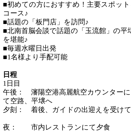
■初めての方におすすめ！主要スポット
コース♪
■話題の「板門店」を訪問♪
■北南首脳会談で話題の「玉流館」の平
を堪能♪
■毎週水曜日出発
■1名様より手配可能
日程
1日目
午後： 瀋陽空港高麗航空カウンターに
て空路、平壌へ
夕刻： 着後、ガイドの出迎えを受け
夜： 市内レストランにて夕食