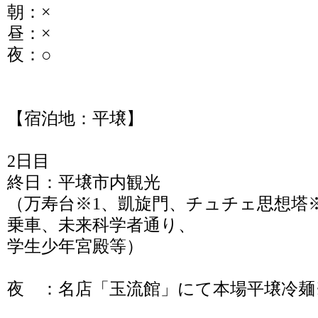
朝：×
昼：×
夜：○
【宿泊地：平壌】
2日目
終日：平壌市内観光
（万寿台※1、凱旋門、チュチェ思想塔
乗車、未来科学者通り、
学生少年宮殿等）
夜 ：名店「玉流館」にて本場平壌冷麺