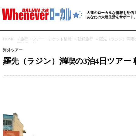
大連のローカルな情報を配信
あなたの大連生活をサポート
HOME
»
旅行・ツアー・チケット情報
»
朝鮮旅行
» 羅先（ラジン）満喫
ーで3か国鉄道の旅
海外ツアー
羅先（ラジン）満喫の3泊4日ツアー