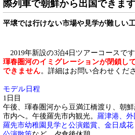
際列車で朝鮮から出国できま
平壌では行けない市場や見学が難しい
2019年新設の3泊4日ツアーコースで
琿春圏河のイミグレーションが閉鎖し
できません
。詳細はお問い合わせくだ
モデル日程
1日目
午後、琿春圏河から豆満江橋渡り、朝鮮
市内へ。午後羅先市内観光。
羅津港、外
羅先市幼稚園見学と公演鑑賞、金日成花
公演散策
など。夕食後休憩。