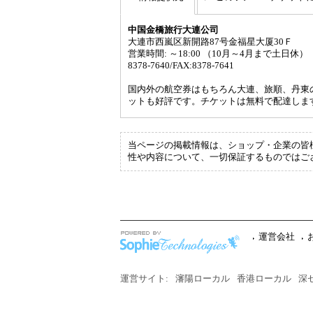
中国金橋旅行大連公司
大連市西嵐区新開路87号金福星大厦30Ｆ
営業時間: ～18:00 （10月～4月まで土日休）
8378-7640/FAX:8378-7641
国内外の航空券はもちろん大連、旅順、丹東
ットも好評です。チケットは無料で配達しま
当ページの掲載情報は、ショップ・企業の皆様に
性や内容について、一切保証するものではご
運営会社
運営サイト:
瀋陽ローカル
香港ローカル
深