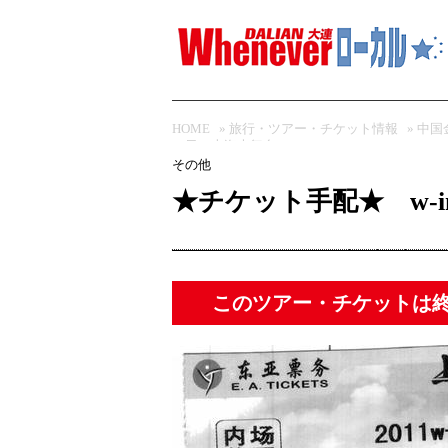
HOME
»
旅行・ツアー・チケット情報
»
中国
（日）上海大舞台
その他
★チケット手配★ w-i
このツアー・チケットは