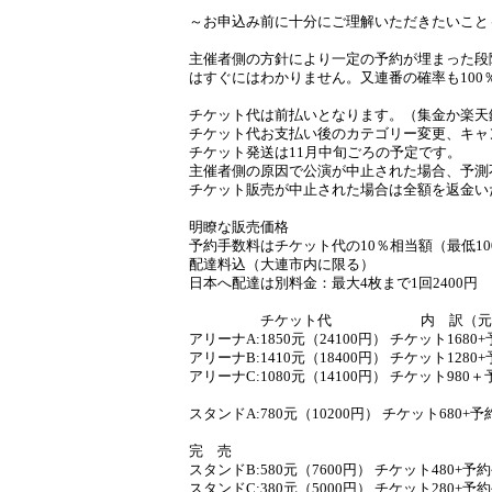
～お申込み前に十分にご理解いただきたいこと
主催者側の方針により一定の予約が埋まった段
はすぐにはわかりません。又連番の確率も10
チケット代は前払いとなります。（集金か楽天
チケット代お支払い後のカテゴリー変更、キャ
チケット発送は11月中旬ごろの予定です。
主催者側の原因で公演が中止された場合、予測
チケット販売が中止された場合は全額を返金い
明瞭な販売価格
予約手数料はチケット代の10％相当額（最低10
配達料込（大連市内に限る）
日本へ配達は別料金：最大4枚まで1回2400円
チケット代 内 訳（元
アリーナA:1850元（24100円） チケット1680
アリーナB:1410元（18400円） チケット1280
アリーナC:1080元（14100円） チケット980
スタンドA:780元（10200円） チケット680+予
完 売
スタンドB:580元（7600円） チケット480+予約
スタンドC:380元（5000円） チケット280+予約