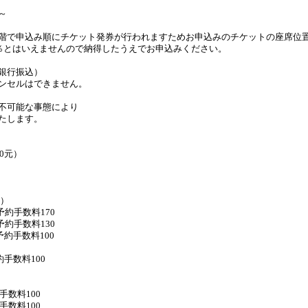
～
階で申込み順にチケット発券が行われますためお申込みのチケットの座席位
0％とはいえませんので納得したうえでお申込みください。
銀行振込）
ンセルはできません。
不可能な事態により
たします。
0元）
）
+予約手数料170
+予約手数料130
＋予約手数料100
約手数料100
手数料100
手数料100