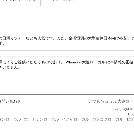
の日帰りツアーなども人気です。また、金橋恒例の大型連休日本向け格安チ
す。
よりご提供いただくものであり、 Whenever大連ローカル は本情報の正確
ざいません。
お問い合わせ
いつも Whenever大
Copyright
Cop
センローカル
ホーチミンローカル
ハノイローカル
バンコクローカル
セブ