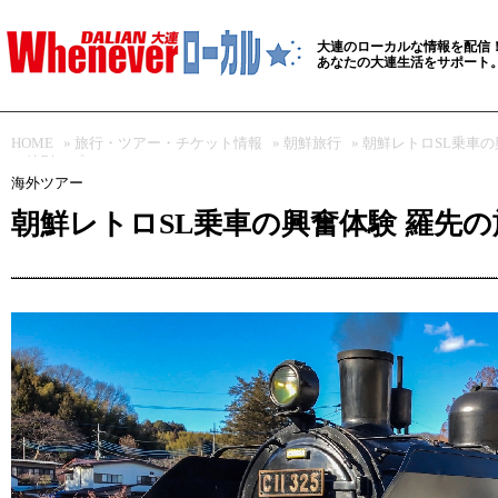
大連のローカルな情報を配信
あなたの大連生活をサポート
HOME
»
旅行・ツアー・チケット情報
»
朝鮮旅行
» 朝鮮レトロSL乗車
の特別オプション
海外ツアー
朝鮮レトロSL乗車の興奮体験 羅先