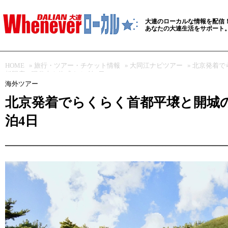
大連のローカルな情報を配信
あなたの大連生活をサポート
HOME
»
旅行・ツアー・チケット情報
»
大同江ナビツアー
» 北京発着
板門店で現代史を体感する3泊4日
海外ツアー
北京発着でらくらく首都平壌と開城
泊4日