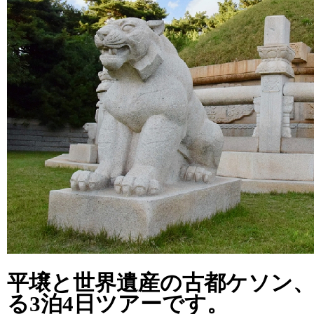
平壌と世界遺産の古都ケソン
る3泊4日ツアーです。