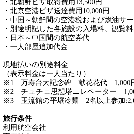
・北朝鮮ビザ取得費用13,500円
・北京空港ビザ送達費用10,000円
・中国～朝鮮間の空港税および燃油サーチ
・別途明記した各施設の入場料、観覧料
・日本～中国間の航空券代
・一人部屋追加代金
現地払いの別途料金
（表示料金は一人当たり）
※1 万寿台大記念碑 献花花代 1,000
※2 チュチェ思想塔エレベーター 1,0
※3 玉流館の平壌冷麺 2名以上参加:2,00
旅行条件
利用航空会社