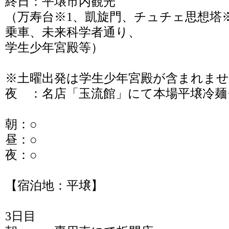
終日：平壌市内観光
（万寿台※1、凱旋門、チュチェ思想塔
乗車、未来科学者通り、
学生少年宮殿等）
※土曜出発は学生少年宮殿が含まれま
夜 ：名店「玉流館」にて本場平壌冷麺
朝：○
昼：○
夜：○
【宿泊地：平壌】
3日目