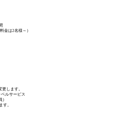
間
体料金は2名様～）
変更します。
ラベルサービス
員）
ます。