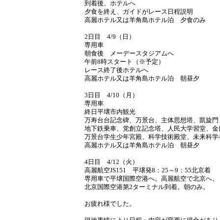
到着後、ホテルへ
夕食を終え、ガイドがレース日程説明
高麗ホテル又は羊角島ホテル泊 夕食のみ
2日目 4/9（日）
専用車
朝食後 メーデースタジアムへ
午前8時スタート（※予定）
レース終了後ホテルへ
高麗ホテル又は羊角島ホテル泊 朝昼夕
3日目 4/10（月）
専用車
終日平壌市内観光
万寿台台記念碑、万景台、主体思想塔、凱旋門
地下鉄乗車、党創立記念塔、人民大学習堂、金
万景台学生少年宮殿、科学技術殿堂、未来科学
高麗ホテル又は羊角島ホテル泊 朝昼夕
4日目 4/12（火）
高麗航空JS151 平壌発8：25～9：55北京着
専用車で平壌国際空港へ。高麗航空で北京へ。
北京国際空港第2ターミナル到着。朝のみ。
お疲れ様でした。