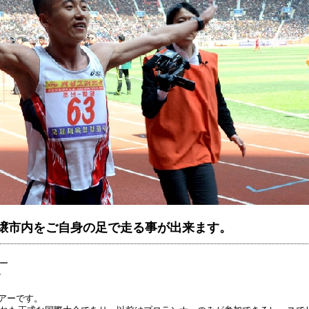
壌市内をご自身の足で走る事が出来ます。
ー
ン
アーです。