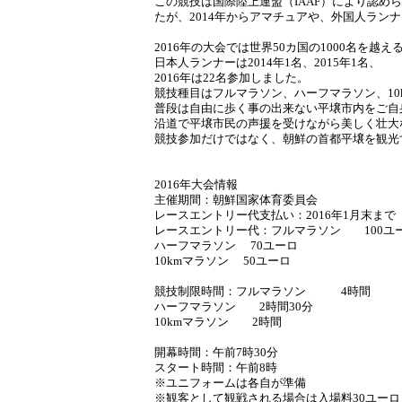
この競技は国際陸上連盟（IAAF）により認
たが、2014年からアマチュアや、外国人ラン
2016年の大会では世界50カ国の1000名を
日本人ランナーは2014年1名、2015年1名、
2016年は22名参加しました。
競技種目はフルマラソン、ハーフマラソン、10
普段は自由に歩く事の出来ない平壌市内をご自
沿道で平壌市民の声援を受けながら美しく壮大
競技参加だけではなく、朝鮮の首都平壌を観光
2016年大会情報
主催期間：朝鮮国家体育委員会
レースエントリー代支払い：2016年1月末まで
レースエントリー代：フルマラソン 100ユ
ハーフマラソン 70ユーロ
10kmマラソン 50ユーロ
競技制限時間：フルマラソン 4時間
ハーフマラソン 2時間30分
10kmマラソン 2時間
開幕時間：午前7時30分
スタート時間：午前8時
※ユニフォームは各自が準備
※観客として観戦される場合は入場料30ユーロ