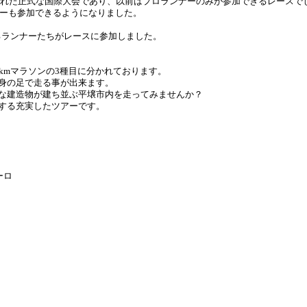
められた正式な国際大会であり、以前はプロランナーのみが参加できるレースで
ナーも参加できるようになりました。
越えるランナーたちがレースに参加しました。
kmマラソンの3種目に分かれております。
身の足で走る事が出来ます。
な建造物が建ち並ぶ平壌市内を走ってみませんか？
する充実したツアーです。
ーロ