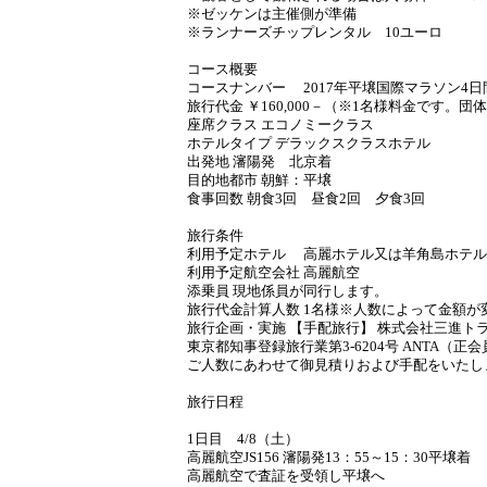
※ゼッケンは主催側が準備
※ランナーズチップレンタル 10ユーロ
コース概要
コースナンバー 2017年平壌国際マラソン4日
旅行代金 ￥160,000－（※1名様料金です。団
座席クラス エコノミークラス
ホテルタイプ デラックスクラスホテル
出発地 瀋陽発 北京着
目的地都市 朝鮮：平壌
食事回数 朝食3回 昼食2回 夕食3回
旅行条件
利用予定ホテル 高麗ホテル又は羊角島ホテル
利用予定航空会社 高麗航空
添乗員 現地係員が同行します。
旅行代金計算人数 1名様※人数によって金額が
旅行企画・実施 【手配旅行】 株式会社三進ト
東京都知事登録旅行業第3-6204号 ANTA（正会
ご人数にあわせて御見積りおよび手配をいたし
旅行日程
1日目 4/8（土）
高麗航空JS156 瀋陽発13：55～15：30平壌着
高麗航空で査証を受領し平壌へ