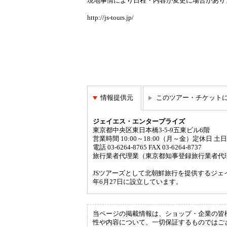
現地事情により日程・内容が変更に場合があり
http://js-tours.jp/
情報提供元
このツアー・チケット
ジェイエス・エンタープライズ
東京都中央区東日本橋3-5-9五東ビル6階
営業時間 10:00～18:00（月～金）定休日 土
電話 03-6264-8765 FAX 03-6264-8737
旅行業者代理業（東京都知事登録旅行業者代理業
JSツアーズとして北朝鮮旅行を提供するジェ
年6月27日に設立しています。
当ページの掲載情報は、ショップ・企業の皆様に
性や内容について、一切保証するものではご