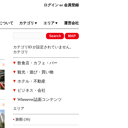
ログイン
or
会員登録
について
カテゴリ▼
エリア▼
運営会社
カテゴリID が設定されていません。
カテゴリ
飲食店・カフェ・バー
 0
観光・遊び・買い物
ホテル・不動産
ビジネス・会社
Whenever誌面コンテンツ
 0
エリア
旅順
(36)