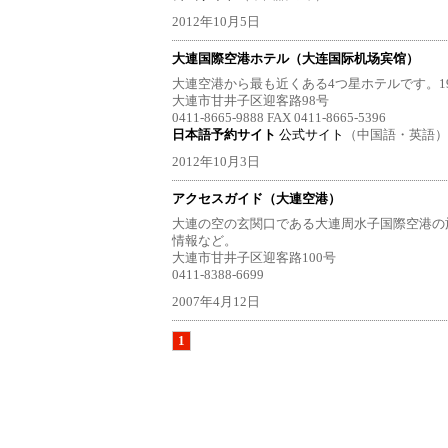
2012年10月5日
大連国際空港ホテル（大连国际机场宾馆）
大連空港から最も近くある4つ星ホテルです。19
大連市甘井子区迎客路98号
0411-8665-9888 FAX 0411-8665-5396
日本語予約サイト
公式サイト
（中国語・英語）
2012年10月3日
アクセスガイド（大連空港）
大連の空の玄関口である大連周水子国際空港の
情報など。
大連市甘井子区迎客路100号
0411-8388-6699
2007年4月12日
1