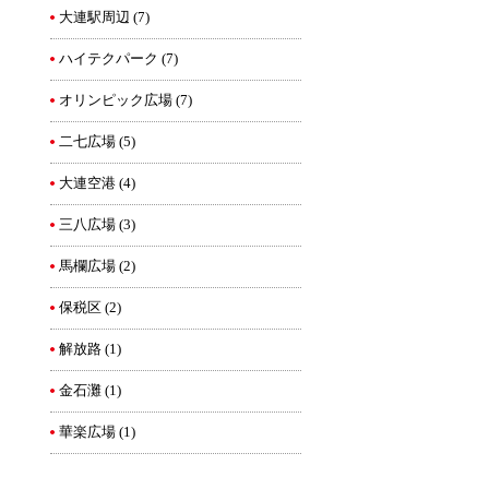
大連駅周辺
(7)
ハイテクパーク
(7)
オリンピック広場
(7)
二七広場
(5)
大連空港
(4)
三八広場
(3)
馬欄広場
(2)
保税区
(2)
解放路
(1)
金石灘
(1)
華楽広場
(1)