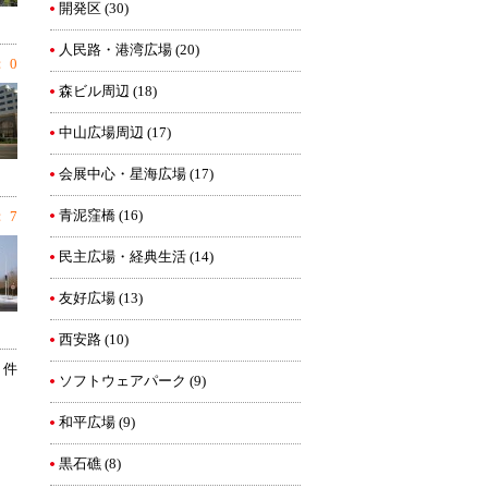
開発区
(30)
人民路・港湾広場
(20)
 0
森ビル周辺
(18)
中山広場周辺
(17)
会展中心・星海広場
(17)
青泥窪橋
(16)
 7
民主広場・経典生活
(14)
友好広場
(13)
西安路
(10)
4 件
ソフトウェアパーク
(9)
和平広場
(9)
黒石礁
(8)