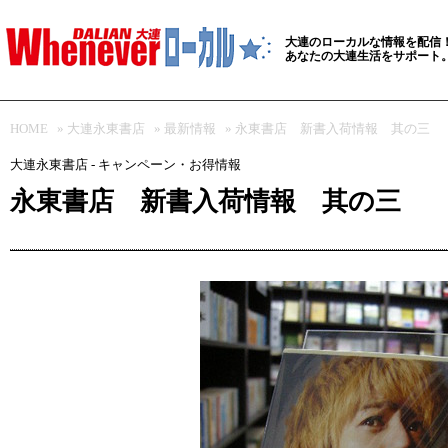
大連のローカルな情報を配信
あなたの大連生活をサポート
HOME
»
大連永東書店
»
最新情報
» 永東書店 新書入荷情報 其の三
大連永東書店 - キャンペーン・お得情報
永東書店 新書入荷情報 其の三