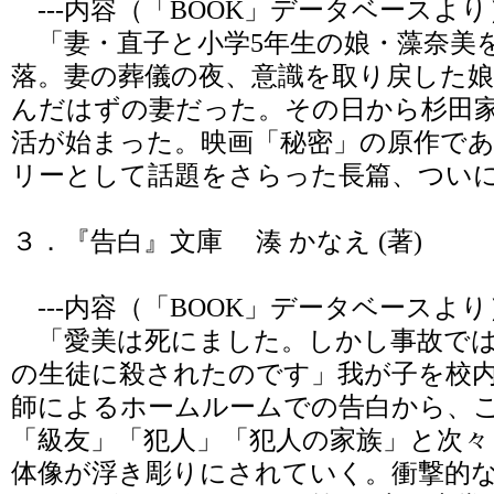
---内容（「BOOK」データベースより
「妻・直子と小学5年生の娘・藻奈美
落。妻の葬儀の夜、意識を取り戻した
んだはずの妻だった。その日から杉田家
活が始まった。映画「秘密」の原作であ
リーとして話題をさらった長篇、つい
３．『告白』文庫 湊 かなえ (著)
---内容（「BOOK」データベースより
「愛美は死にました。しかし事故では
の生徒に殺されたのです」我が子を校
師によるホームルームでの告白から、
「級友」「犯人」「犯人の家族」と次々
体像が浮き彫りにされていく。衝撃的