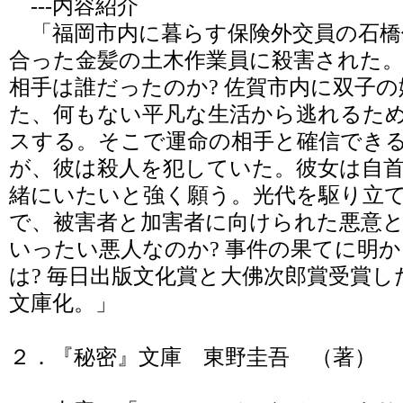
---内容紹介
「福岡市内に暮らす保険外交員の石橋
合った金髪の土木作業員に殺害された
相手は誰だったのか? 佐賀市内に双子
た、何もない平凡な生活から逃れるた
スする。そこで運命の相手と確信でき
が、彼は殺人を犯していた。彼女は自
緒にいたいと強く願う。光代を駆り立て
で、被害者と加害者に向けられた悪意
いったい悪人なのか? 事件の果てに明
は? 毎日出版文化賞と大佛次郎賞受賞
文庫化。」
２．『秘密』文庫 東野圭吾 （著）