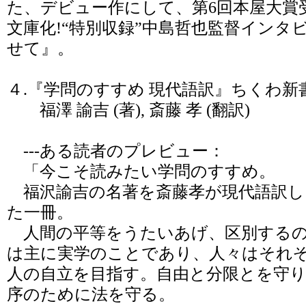
た、デビュー作にして、第6回本屋大賞
文庫化!“特別収録”中島哲也監督インタ
せて』。
４.『学問のすすめ 現代語訳』ちくわ
福澤 諭吉 (著), 斎藤 孝 (翻訳)
---ある読者のプレビュー：
「今こそ読みたい学問のすすめ。
福沢諭吉の名著を斎藤孝が現代語訳し
た一冊。
人間の平等をうたいあげ、区別するの
は主に実学のことであり、人々はそれ
人の自立を目指す。自由と分限とを守
序のために法を守る。