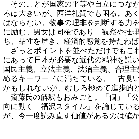
そのことが国家の平等や自立につなが
ろは大きいが、西洋礼賛でも困る。あ
ばならない。物事の理非を判断する力
に励む。男女は同権であり、観察や推
ち、品性を磨き、経済的感覚を持たね
ざっとポイントを並べただけでもこれ
にあって日本が必要な近代の精神を説
国民主義、立法主義、法治主義、合理主
めるキーワードに満ちている。「古臭
かもしれないが、むしろ極めて進歩的
斎藤氏の解釈もおみごと。「個」「公
向に動く「福沢スタイル」を論じてい
が、今一度読み直す価値があるのは確か