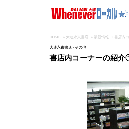
HOME
»
大連永東書店
»
最新情報
» 書店内
大連永東書店 - その他
書店内コーナーの紹介