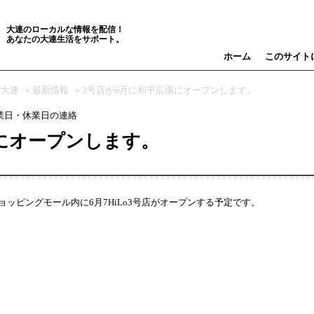
大連のローカルな情報を配信！
あなたの大連生活をサポート。
ホーム
このサイト
＠大連
»
最新情報
» 3号店が6月に和平広場にオープンします。
営業日・休業日の連絡
場にオープンします。
ッピングモール内に6月7HiLo3号店がオープンする予定です。